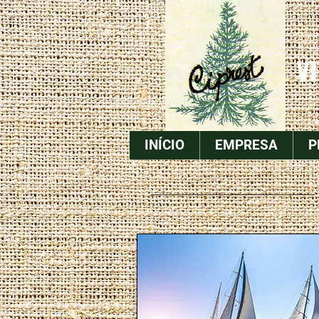
V
INÍCIO
EMPRESA
P