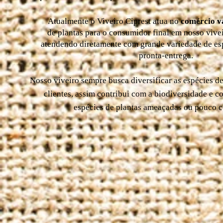
Atualmente o Viveiro Ciprest atua no
c
omércio v
de plantas para o consumidor final em nosso vive
atendendo diretamente com grande variedade de esp
pronta-entrega.
Nosso viveiro sempre busca diversificar as espécies de
clientes, assim contribui com a biodiversidade e 
espécies de plantas ameaçadas ou pouco c