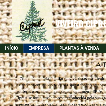
VIVEIRO CIPRE
INÍCIO
EMPRESA
PLANTAS À VENDA
A 
Com uma história familiar de viveiristas e fruticult
estabelece em 1992 o Viveiro Ciprest focado na com
frutíferas e ornamentais na cidade de Limeira-SP.
Ao l
Ciprest se torna uma empresa reconhecida pela sua gr
espécies de mudas de plantas nativas e exóticas oferec