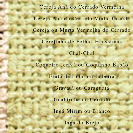
Cereja Anã do Cerrado Vermelha
Cereja Anã do Cerrado Vinho Graúda
Cereja ou Murta Vermelha do Cerrado
Cerejinha de Folhas Finíssimas
Chal-Chal
Coqueiro Jerivá ou Coquinho Babão
Fruta de Lobo ou Lobeira
Gravatá ou Caraguatá
Guabiroba do Cerrado
Ingá Mirim ou Branco
Ingá do Brejo