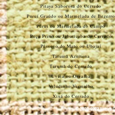
Pitaya Saborosa do Cerrado
Puruí Graúdo ou Marmelada de Bezerro
Puruí ou Marmelada do Campo
Puçá Preto ou Jabuticaba do Cerrado
Pêssego do Mato ou Ubajaí
Tarumã Azeitona
Tarumã do Cerrado
Uvaia ou Orvalha
Veludinho Vermelho
Xixá do Cerrado
© 2009-2023 Viveiro Ci