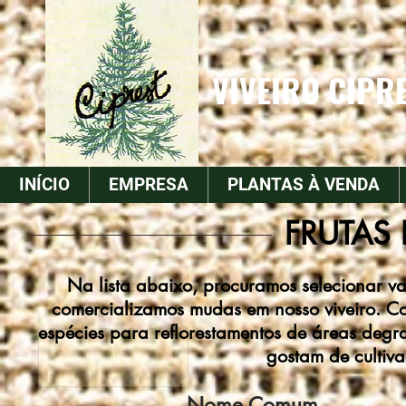
VIVEIRO CIPRE
INÍCIO
EMPRESA
PLANTAS À VENDA
FRUTAS
Na lista abaixo, procuramos selecionar va
comercializamos mudas em nosso viveiro. Com
espécies para reflorestamentos de áreas deg
gostam de cultivar
Nome Comum