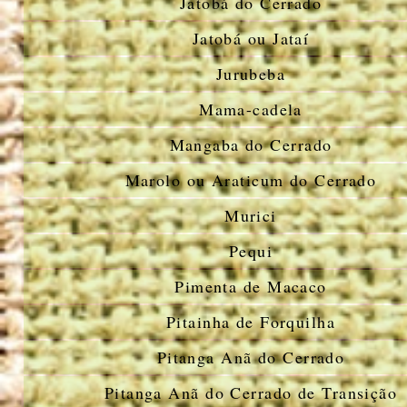
Jatobá do Cerrado
Jatobá ou Jataí
Jurubeba
Mama-cadela
Mangaba do Cerrado
Marolo ou Araticum do Cerrado
Murici
Pequi
Pimenta de Macaco
Pitainha de Forquilha
Pitanga Anã do Cerrado
Pitanga Anã do Cerrado de Transição