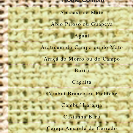
Abacaxi do Mato
Abio Piloso ou Guapeva
Aguaí
Araticum do Campo ou do Mato
Araçá do Morro ou do Campo
Burití
Cagaita
Cambuí Branco ou Pichiché
Cambuí Laranja
Castanha Baru
Cereja Amarela do Cerrado